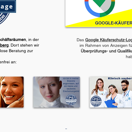
rage
chäftsräumen
, in der
Das
Google Käuferschutz-Lo
berg
. Dort stehen wir
im Rahmen von Anzeigen f
lose Beratung zur
Überprüfungs- und Qualifik
ha
nfrei an:
..