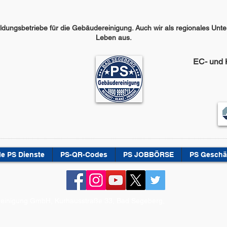
ildungsbetriebe für die Gebäudereinigung. Auch wir als regionales Un
Leben aus.
EC- und 
le PS Dienste
PS-QR-Codes
PS JOBBÖRSE
PS Geschä
reinigung GmbH, Kurhausstraße 33, Bad Segeberg,