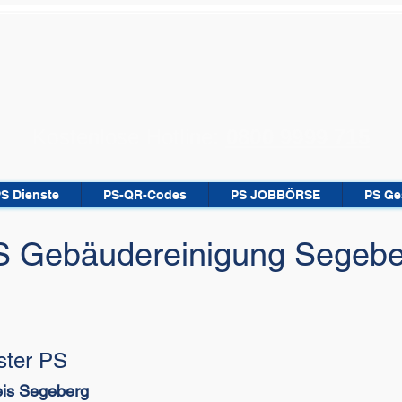
Kostenlose Hotline:
0800 9999 715
PS Dienste
PS-QR-Codes
PS JOBBÖRSE
PS Ge
S Gebäudereinigung Segebe
ister PS
eis Segeberg