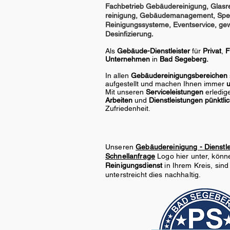
Fachbetrieb Gebäudereinigung, Glasre
reinigung, Gebäudemanagement, Spez
Reinigungssysteme, Eventservice, gew
.
Desinfizierung
Als
Gebäude-Dienstleister
für
Privat
,
F
Unternehmen
in
Bad Segeberg.
In allen
Gebäudereinigungsbereichen
aufgestellt und machen Ihnen immer
u
Mit unseren
Serviceleistungen
erledig
Arbeiten
und
Dienstleistungen
pünktli
Zufriedenheit.
Unseren
Gebäudereinigung - Dienstl
Schnellanfrage
Logo hier unter, könne
Reinigungsdienst
in Ihrem Kreis, sind
unterstreicht dies nachhaltig.