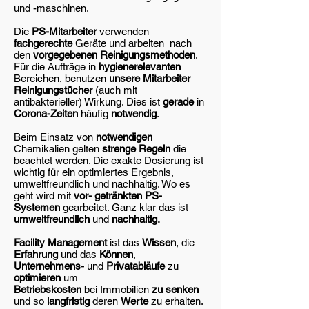
und -maschinen.
Die
PS-Mitarbeiter
verwenden
fachgerechte
Geräte und arbeiten nach
den
vorgegebenen Reinigungsmethoden
.
Für die Aufträge in
hygienerelevanten
Bereichen, benutzen
unsere Mitarbeiter
Reinigungstücher
(auch mit
antibakterieller) Wirkung. Dies ist
gerade
in
Corona-Zeiten
häufig
notwendig
.
Beim Einsatz von
notwendigen
Chemikalien gelten
strenge Regeln
die
beachtet werden. Die exakte Dosierung ist
wichtig für ein optimiertes Ergebnis,
umweltfreundlich und nachhaltig. Wo es
geht wird mit
vor-
getränkten PS-
Systemen
gearbeitet. Ganz klar das ist
umweltfreundlich
und
nachhaltig.
Facility Management
ist das
Wissen
, die
Erfahrung
und das
Können
,
Unternehmens-
und
Privatabläufe
zu
optimieren
um
Betriebskosten
bei Immobilien
zu senken
und so
langfristig
deren
Werte
zu erhalten.