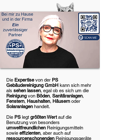
Die
Expertise
von der
PS
Gebäudereinigung
GmbH
kann sich mehr
als
sehen lassen
, egal ob es sich um die
Reinigung
von
Böden
,
Sanitäranlagen
,
Fenstern
,
Haushalten
,
Häusern
oder
Solaranlagen
handelt.
Die
PS
legt
größten Wert
auf die
Benutzung von besonders
umweltfreundlichen
Reinigungsmitteln
sowie
effizienten
, aber auch auf
ressourcenschonenden
Reinigungsgeräte