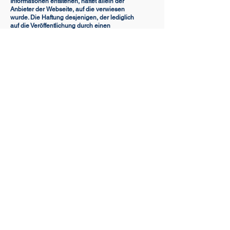
Informationen entstehen, haftet allein der
Anbieter der Webseite, auf die verwiesen
wurde. Die Haftung desjenigen, der lediglich
auf die Veröffentlichung durch einen
Hyperlink hinweist, ist ausgeschlossen. Für
fremde Inhalte sind wir nur dann
verantwortlich, wenn wir von ihnen positive
Kenntnis haben, insbesondere wenn es sich
um etwaige rechtswidrige bzw. strafbare
Inhalte handelt, und es technisch möglich
und zumutbar ist, deren Nutzung zu
verhindern.
Datenschutz
Die Behandlung sämtlicher Daten erfolgt im
Rahmen der geltenden gesetzlichen
Datenschutzbestimmungen. Sie werden
hiermit gemäß § 33 Abs. 1
Bundesdatenschutzgesetz davon
unterrichtet, dass Ihre personenbezogenen
Daten in maschinenlesbarer Form
gespeichert werden. Eine Weitergabe an
Dritte findet nicht statt. Unter
personenbezogenen Daten verstehen wir
Informationen, mit denen sich Ihre Identität
ermitteln lässt. Das ist etwa bei Ihrem
Namen, Ihrer Adresse oder Ihre