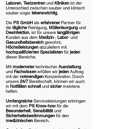
Laboren
,
Testzentren
und
Kliniken
ist der
Unterschied zwischen sauber und klinisch
sauber sogar
lebenswichtig
.
Die
PS GmbH
als
erfahrener
Partner für
die
tägliche
Reinigung,
Müllentsorgung
und
Desinfektion
, ist für unsere
langjährigen
Kunden aus dem
Medizin
-,
Labor
- und
Gesundheitsbereich
gewohnt,
Höchstleistungen
abzuliefern mit
hochqualifizierten Spezialisten
für
jeden
dieser Bereiche.
Mit
modernster
technischer
Ausstattung
und
Fachwissen
erfüllen wir
jeden
Auftrag
mit der
notwendigen
Konzentration. Durch
unsere
24/7
Bereitschaft, können wir auch
in
Notfällen schnell
und
sicher
meistens
helfen.
Umfangreiche
Serviceleistungen erbringen
wir mit dem
PS Know-how
für die
Besonderheit
,
Sensibilität
und
Sicherheitsbestimmungen
für den
medizinischen
Bereich.