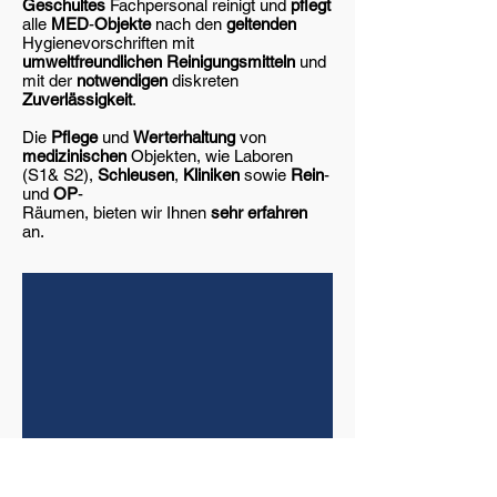
Geschultes
Fachpersonal reinigt und
pflegt
alle
MED
-
Objekte
nach den
geltenden
Hygienevorschriften mit
umweltfreundlichen Reinigungsmitteln
und
mit der
notwendigen
diskreten
Zuverlässigkeit
.
Die
Pflege
und
Werterhaltung
von
medizinischen
Objekten, wie Laboren
(S1& S2),
Schleusen
,
Kliniken
sowie
Rein
-
und
OP
-
Räumen, bieten wir Ihnen
sehr erfahren
an.