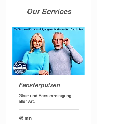
Our Services
Fensterputzen
Glas- und Fensterreinigung
aller Art.
45 min
ab
ab 22,50 Euro
22,50
Euro