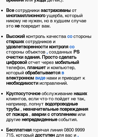
Все
сотрудники
застрахованы
от
многомиллионного
ущерба, который
никому не нужен, но в худшем случае
это
не
повредит вам.
Высокий
контроль качества
со
стороны
старших
сотрудников и
удовлетворенности контроля
со
стороны
объектов
,
созданных
PS
очистки здания.
Просто сделать
цифровой
отчет через
мобильный
телефон,
планшет
и
компьютер,
который
обрабатывается
в
электронном
виде
нами и приводит к
необходимости
исправлений.
Круглосуточное
обслуживание
наших
клиентов, если что-то пойдет не так,
например, лопнут
водопроводные
трубы
,
незначительные повреждения
от пожара
,
аварии с отоплением
или
другие
непредвиденные
события.
Бесплатная
горячая линия
0800 9999
715
,
который
доступен
для вас
и
,