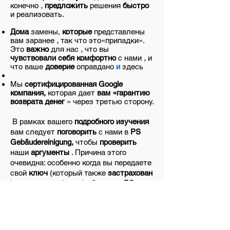
конечно
,
предложить
решения
быстро
и
реализовать.
Дома
замены,
которые
представлены
вам заранее
,
так что это
«припадки».
Это
важно
для нас
,
что вы
чувствовали себя комфортно
с нами
,
и
что ваше
доверие
оправдано
и
здесь
Мы
сертифицированная Google
компания,
которая дает
вам «гарантию
возврата денег
» через третью сторону.
​
В рамках вашего
подробного изучения
вам следует
поговорить
с нами в
PS
Gebäudereinigung,
чтобы
проверить
наши
аргументы
. Причина этого
очевидна: особенно когда вы передаете
свой
ключ
(который также
застрахован
) от
квартиры
(дома)
уборщику
PS,
и
этот человек
убирает,
даже когда вас
нет
дома, ваше доверие играет
центральную роль. Роль.