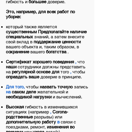
гибкость и
большее
доверие.
Это, например, для всех работ по
уборке:
который также является
существенным
Предполагайте наличие
специальных
знаний, а затем внесите
свой вклад в
поддержание ценности
вашего объекта и, таким образом, в
сохранение
вашего
богатства
.
Сертификат хорошего поведения
,
что
наши
сотрудники должны
представить
на
регулярной основе для
того
,
чтобы
оправдать
ваше
доверие в
принципе.
Для того,
чтобы
назвать
точную
запись
на
самом деле
желательной и
необходимой нагрузки
и
вычислений.
Высокая
гибкость в изменившихся
ситуациях
(например
,
Corona-
родственные
разрывы)
или
дополнительную работу
в
связи с
поездками,
ремонт,
изменения во
времени
или
ухода
детей;).