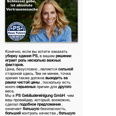
Конечно,
если вы
хотите заказать
уборку здания PS,
в вашем
решении
играет роль несколько важных
факторов.
Цена,
безусловно
,
является
сильной
стороной
здесь.
Тем не менее, точка
зрения также должна
выходить за
рамки чистой цены
, поскольку есть
много
серьезных
причин для
другого
веса.
Мы в
PS Gebäudereinigung GmbH
чем
ваш провайдер, который, возможно,
сделал
подобное предложение
,
означает
большую
безопасность,
больший
контроль качества
, большую