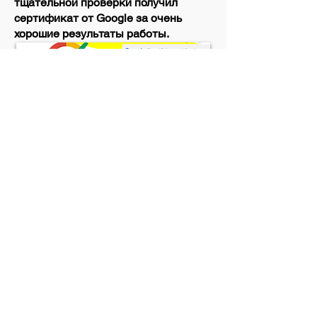
тщательной проверки получил
сертификат от Google за очень
хорошие результаты работы.
Возвращение
© с
1990-2021
гг .: PS Gebäudereinigung
GmbH,
Kurhausstrasse 33, Бад-Зегеберг,
Германия