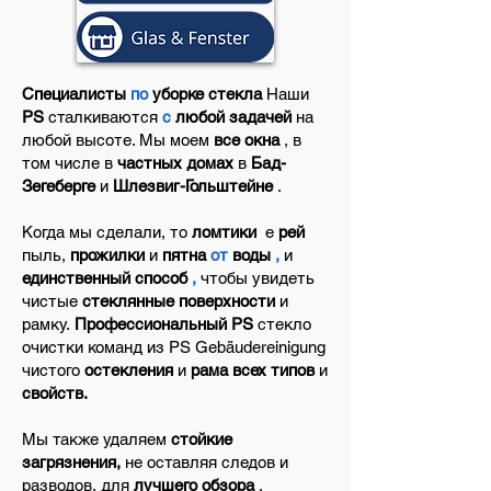
Специалисты
по
уборке стекла
Наши
PS
сталкиваются
с
любой задачей
на
любой высоте. Мы моем
все окна
, в
том числе в
частных домах
в
Бад-
Зегеберге
и
Шлезвиг-Гольштейне
.
Когда мы
сделали,
то
ломтики
е
рей
пыль,
прожилки
и
пятна
от
воды
,
и
единственный способ
,
чтобы увидеть
чистые
стеклянные поверхности
и
рамку.
Профессиональный PS
стекло
очистки команд из PS Gebäudereinigung
чистого
остекления
и
рама всех типов
и
свойств.
Мы также удаляем
стойкие
загрязнения,
не оставляя следов и
разводов, для
лучшего обзора
.