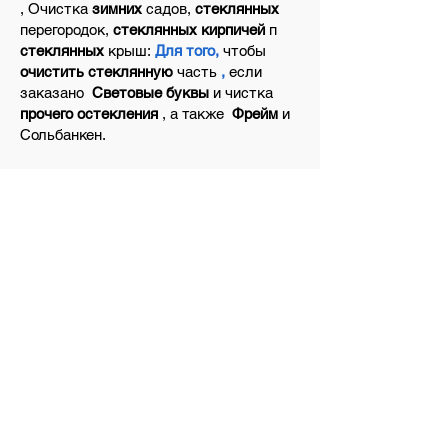
,
Очистка
зимних
садов,
стеклянных
перегородок,
стеклянных кирпичей
п
стеклянных
крыш:
Для того,
чтобы
очистить стеклянную
часть
,
если
заказано
Световые буквы
и чистка
прочего остекления
, а также
Фрейм
и
Сольбанкен.
Мы также очищаем солнечные системы
экологически рационально и таким
образом, чтобы сохранить их ценность!
Давайте сделаем вам
не обязывающий
предложение для Вашего
стекла
в
районе Бад Segeberg
сегодня.