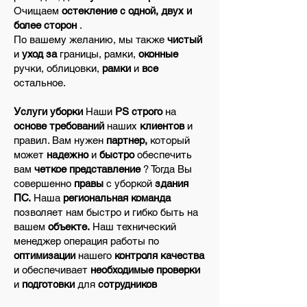
Очищаем
остекление с одной, двух и
более сторон
.
По вашему
желанию,
мы также
чистый
и
уход за
границы,
рамки,
оконные
ручки,
облицовки,
рамки
и
все
остальное.
Услуги уборки
Наши
PS
строго
на
основе
требований
наших
клиентов
и
правил.
Вам нужен
партнер,
который
может
надежно
и
быстро
обеспечить
вам
четкое представление
? Тогда Вы
совершенно
правы
с
уборкой
здания
ПС.
Наша
региональная команда
позволяет нам быстро и гибко
быть на
вашем
объекте.
Наш технический
менеджер операция работы по
оптимизации
нашего
контроля качества
и обеспечивает
необходимые проверки
и
подготовки
для
сотрудников