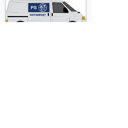
© з
1998-2022
рр. автор: PS
Gebäudereinigung GmbH, Kurhausstrasse 33,
Бад-Зегеберг, Німеччина