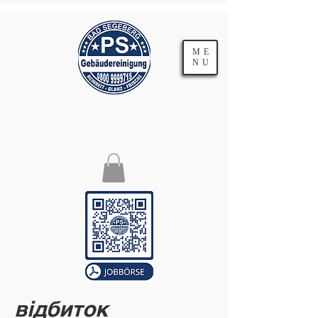
ME
NU
Гаряча лінія безкоштовного
обслуговування
0800 9999 715
відбиток