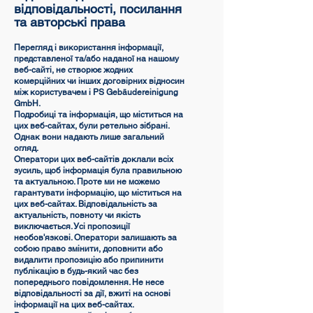
відповідальності, посилання
та авторські права
Перегляд і використання інформації,
представленої та/або наданої на нашому
веб-сайті, не створює жодних
комерційних чи інших договірних відносин
між користувачем і PS Gebäudereinigung
GmbH.
Подробиці та інформація, що міститься на
цих веб-сайтах, були ретельно зібрані.
Однак вони надають лише загальний
огляд.
Оператори цих веб-сайтів доклали всіх
зусиль, щоб інформація була правильною
та актуальною. Проте ми не можемо
гарантувати інформацію, що міститься на
цих веб-сайтах. Відповідальність за
актуальність, повноту чи якість
виключається. Усі пропозиції
необов'язкові. Оператори залишають за
собою право змінити, доповнити або
видалити пропозицію або припинити
публікацію в будь-який час без
попереднього повідомлення. Не несе
відповідальності за дії, вжиті на основі
інформації на цих веб-сайтах.