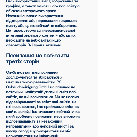
Весь використаний вміст, зображення та
графіка, а також макет цього веб-сайту є
об’єктом авторського права.
Несанкціоноване використання,
відтворення або пересилання окремого
вмісту або цілих веб-сайтів заборонено.
Це також стосується несанкціонованої
інтеграції окремого контенту або цілих
веб-сайтів на веб-сайтах інших
операторів. Всі права захищені.
Посилання на веб-сайти
третіх сторін
Опубліковані гіперпосилання
досліджуються та збираються з
максимальною ретельністю. PS
Gebäudereinigung GmbH не впливає на
поточний і майбутній дизайн і зміст веб-
сайтів, на які посилаються. Ми не несемо
відповідальності за вміст веб-сайтів, на
які посилаються, і не приймаємо вміст як
свій власний. Постачальник веб-сайту, на
який зроблено посилання, несе виключну
відповідальність за незаконний,
неправильний або неповний вміст і за
шкоду, заподіяну використанням або
невикористанням інформації.